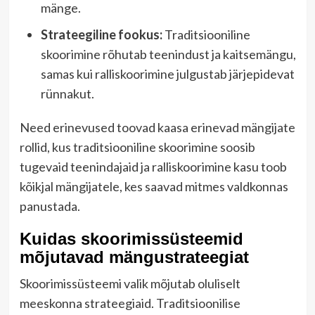
mänge.
Strateegiline fookus:
Traditsiooniline
skoorimine rõhutab teenindust ja kaitsemängu,
samas kui ralliskoorimine julgustab järjepidevat
rünnakut.
Need erinevused toovad kaasa erinevad mängijate
rollid, kus traditsiooniline skoorimine soosib
tugevaid teenindajaid ja ralliskoorimine kasu toob
kõikjal mängijatele, kes saavad mitmes valdkonnas
panustada.
Kuidas skoorimissüsteemid
mõjutavad mängustrateegiat
Skoorimissüsteemi valik mõjutab oluliselt
meeskonna strateegiaid. Traditsioonilise