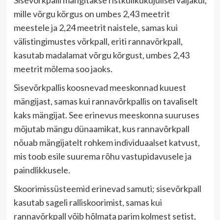
Sisevõrkpalli mängitakse ristkülikukujulisel väljakul,
mille võrgu kõrgus on umbes 2,43 meetrit
meestele ja 2,24 meetrit naistele, samas kui
välistingimustes võrkpall, eriti rannavõrkpall,
kasutab madalamat võrgu kõrgust, umbes 2,43
meetrit mõlema soo jaoks.
Sisevõrkpallis koosnevad meeskonnad kuuest
mängijast, samas kui rannavõrkpallis on tavaliselt
kaks mängijat. See erinevus meeskonna suuruses
mõjutab mängu dünaamikat, kus rannavõrkpall
nõuab mängijatelt rohkem individuaalset katvust,
mis toob esile suurema rõhu vastupidavusele ja
paindlikkusele.
Skoorimissüsteemid erinevad samuti; sisevõrkpall
kasutab sageli ralliskoorimist, samas kui
rannavõrkpall võib hõlmata parim kolmest setist,