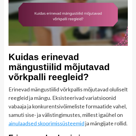
Kuidas erinevad
mängustiilid mõjutavad
võrkpalli reegleid?
Erinevad mängustiilid võrkpallis mõjutavad oluliselt
reegleid ja mängu. Eksisteerivad variatsioonid
vabaaja ja konkurentsivõimeliste formaatide vahel,
samuti sise- ja välistingimustes, millest igaühel on
ainulaadsed skoorimissüsteemid
ja mängijate rollid.