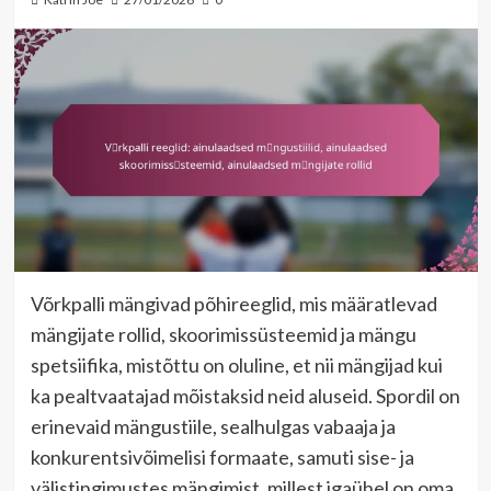
Võrkpalli mängivad põhireeglid, mis määratlevad
mängijate rollid, skoorimissüsteemid ja mängu
spetsiifika, mistõttu on oluline, et nii mängijad kui
ka pealtvaatajad mõistaksid neid aluseid. Spordil on
erinevaid mängustiile, sealhulgas vabaaja ja
konkurentsivõimelisi formaate, samuti sise- ja
välistingimustes mängimist, millest igaühel on oma