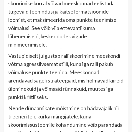
skoorimise korral võivad meeskonnad eelistada
tugevaid teenindusi ja kaitseformatsioonide
loomist, et maksimeerida oma punkte teenimise
võimalusi. See võib viia ettevaatlikuma
lähenemiseni, keskendudes vigade
minimeerimisele.
Vastupidiselt julgustab ralliskoorimine meeskondi
võtma agressiivsemat stiili, kuna iga ralli pakub
võimaluse punkte teenida. Meeskonnad
arendavad sageli strateegiaid, mis hõlmavad kiireid
üleminekuid ja võimsaid rünnakuid, muutes iga
punkti kriitiliseks.
Nende dünaamikate mõistmine on hädavajalik nii
treeneritele kui ka mängijatele, kuna
skoorimissüsteemile kohandumine võib parandada