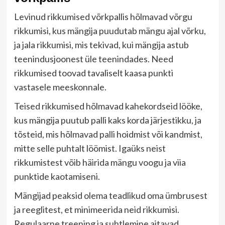
Levinud rikkumised võrkpallis hõlmavad võrgu
rikkumisi, kus mängija puudutab mängu ajal võrku,
ja jala rikkumisi, mis tekivad, kui mängija astub
teenindusjoonest üle teenindades. Need
rikkumised toovad tavaliselt kaasa punkti
vastasele meeskonnale.
Teised rikkumised hõlmavad kahekordseid lööke,
kus mängija puutub palli kaks korda järjestikku, ja
tõsteid, mis hõlmavad palli hoidmist või kandmist,
mitte selle puhtalt löömist. Igaüks neist
rikkumistest võib häirida mängu voogu ja viia
punktide kaotamiseni.
Mängijad peaksid olema teadlikud oma ümbrusest
ja reeglitest, et minimeerida neid rikkumisi.
Regulaarne treening ja suhtlemine aitavad