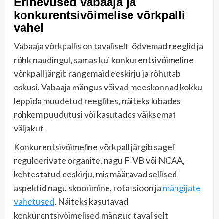
Erinevused vabaaja ja
konkurentsivõimelise võrkpalli
vahel
Vabaaja võrkpallis on tavaliselt lõdvemad reeglid ja
rõhk naudingul, samas kui konkurentsivõimeline
võrkpall järgib rangemaid eeskirju ja rõhutab
oskusi. Vabaaja mängus võivad meeskonnad kokku
leppida muudetud reeglites, näiteks lubades
rohkem puudutusi või kasutades väiksemat
väljakut.
Konkurentsivõimeline võrkpall järgib sageli
reguleerivate organite, nagu FIVB või NCAA,
kehtestatud eeskirju, mis määravad sellised
aspektid nagu skoorimine, rotatsioon ja
mängijate
vahetused
. Näiteks kasutavad
konkurentsivõimelised mängud tavaliselt