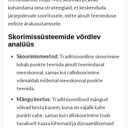
kohandama oma strateegiaid, et keskenduda
järjepidevale sooritusele, mitte ainult teeninduse
eeliste ärakasutamisele.
Skorimissüsteemide võrdlev
analüüs
Skoorimismeetod:
Traditsiooniline skoorimine
lubab punkte teenida ainult teenindaval
meeskonnal, samas kui ralliskoorimine
võimaldab mõlemal meeskonnal punkte
teenida.
Mängu kestus:
Traditsioonilised mängud
võivad kesta kauem, kuna on vajalik kahe
punkti vahe, samas kui ralliskoorimine toob
tavaliselt kaasa lühemaid ja dünaamilisemaid