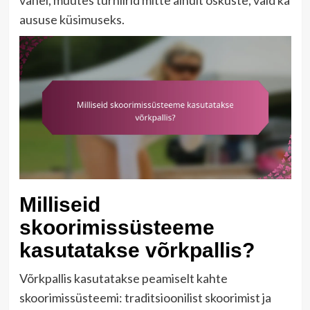
vahel, muutes turniirid mitte ainult oskuste, vaid ka
aususe küsimuseks.
Milliseid
skoorimissüsteeme
kasutatakse võrkpallis?
Võrkpallis kasutatakse peamiselt kahte
skoorimissüsteemi: traditsioonilist skoorimist ja