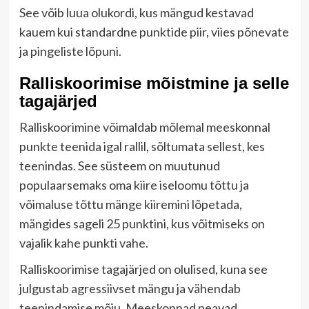
See võib luua olukordi, kus mängud kestavad
kauem kui standardne punktide piir, viies põnevate
ja pingeliste lõpuni.
Ralliskoorimise mõistmine ja selle
tagajärjed
Ralliskoorimine võimaldab mõlemal meeskonnal
punkte teenida igal rallil, sõltumata sellest, kes
teenindas. See süsteem on muutunud
populaarsemaks oma kiire iseloomu tõttu ja
võimaluse tõttu mänge kiiremini lõpetada,
mängides sageli 25 punktini, kus võitmiseks on
vajalik kahe punkti vahe.
Ralliskoorimise tagajärjed on olulised, kuna see
julgustab agressiivset mängu ja vähendab
teenindamise mõju. Meeskonnad peavad