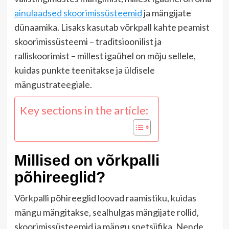
ainulaadsed skoorimissüsteemid
ja mängijate
dünaamika. Lisaks kasutab võrkpall kahte peamist
skoorimissüsteemi – traditsioonilist ja
ralliskoorimist – millest igaühel on mõju sellele,
kuidas punkte teenitakse ja üldisele
mängustrateegiale.
Key sections in the article:
Millised on võrkpalli
põhireeglid?
Võrkpalli põhireeglid loovad raamistiku, kuidas
mängu mängitakse, sealhulgas mängijate rollid,
skoorimissüsteemid ja mängu spetsiifika. Nende