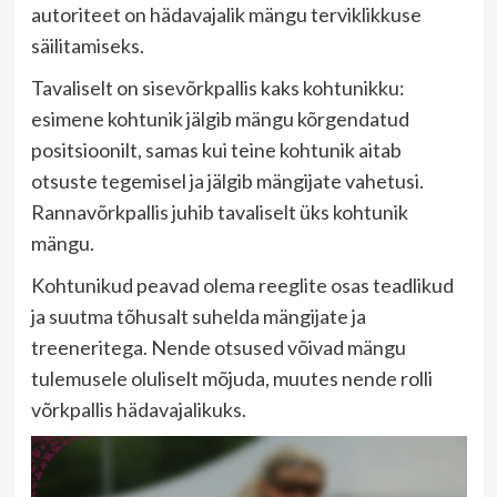
autoriteet on hädavajalik mängu terviklikkuse
säilitamiseks.
Tavaliselt on sisevõrkpallis kaks kohtunikku:
esimene kohtunik jälgib mängu kõrgendatud
positsioonilt, samas kui teine kohtunik aitab
otsuste tegemisel ja jälgib mängijate vahetusi.
Rannavõrkpallis juhib tavaliselt üks kohtunik
mängu.
Kohtunikud peavad olema reeglite osas teadlikud
ja suutma tõhusalt suhelda mängijate ja
treeneritega. Nende otsused võivad mängu
tulemusele oluliselt mõjuda, muutes nende rolli
võrkpallis hädavajalikuks.