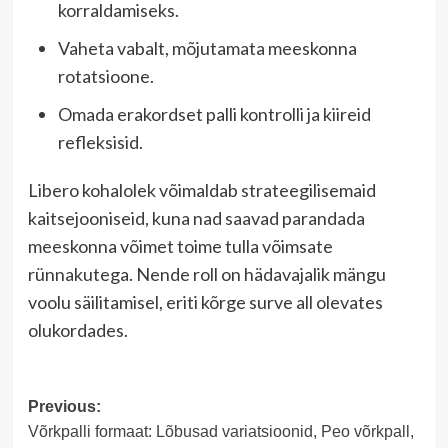
korraldamiseks.
Vaheta vabalt, mõjutamata meeskonna
rotatsioone.
Omada erakordset palli kontrolli ja kiireid
refleksisid.
Libero kohalolek võimaldab strateegilisemaid
kaitsejooniseid, kuna nad saavad parandada
meeskonna võimet toime tulla võimsate
rünnakutega. Nende roll on hädavajalik mängu
voolu säilitamisel, eriti kõrge surve all olevates
olukordades.
Post
Previous:
Võrkpalli formaat: Lõbusad variatsioonid, Peo võrkpall,
navigation