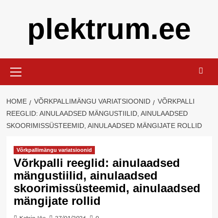
Skip
plektrum.ee
to
content
Primary
Menu
HOME
VÕRKPALLIMÄNGU VARIATSIOONID
VÕRKPALLI
REEGLID: AINULAADSED MÄNGUSTIILID, AINULAADSED
SKOORIMISSÜSTEEMID, AINULAADSED MÄNGIJATE ROLLID
Võrkpallimängu variatsioonid
Võrkpalli reeglid: ainulaadsed
mängustiilid, ainulaadsed
skoorimissüsteemid, ainulaadsed
mängijate rollid
Katrin Jõe
27/01/2026
0