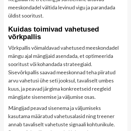
meeskondadel vältida levinud vigu ja parandada
üldist sooritust.
Kuidas toimivad vahetused
võrkpallis
Võrkpallis võimaldavad vahetused meeskondadel
mängu ajal mängijaid asendada, et optimeerida
sooritust või kohandada strateegiaid.
Sisevõrkpallis saavad meeskonnad teha piiratud
arvu vahetusi ühe seti jooksul, tavaliselt umbes
kuus, ja peavad järgima konkreetseid reegleid
mängijate sisenemise ja väljumise osas.
Mängijad peavad sisenema ja väljumiseks
kasutama määratud vahetusalasid ning treener
annab tavaliselt vahetuste signaali kohtunikule.