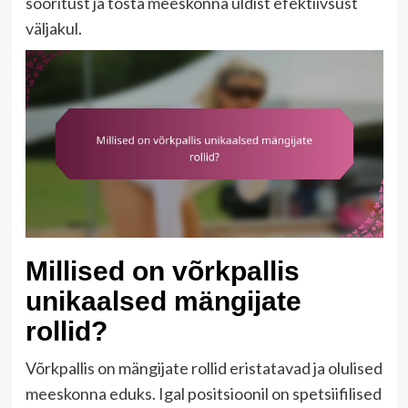
sooritust ja tõsta meeskonna üldist efektiivsust
väljakul.
Millised on võrkpallis
unikaalsed mängijate
rollid?
Võrkpallis on mängijate rollid eristatavad ja olulised
meeskonna eduks. Igal positsioonil on spetsiifilised