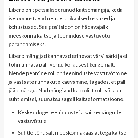
Libero on spetsialiseerunud kaitsemängija, keda
iseloomustavad nende unikaalsed oskused ja
kohustused. See positsioon on hädavajalik
meeskonna kaitse ja teeninduse vastuvõtu
parandamiseks.
Libero mängijad kannavad erinevat värvi särki ja ei
tohi rünnata palli võrgu kõrgusest kõrgemalt.
Nende peamine roll on teeninduste vastuvõtmine
ja vastaste rünnakute kaevamine, tagades, et pall
jääb mängu. Nad mängivad ka olulist rolli väljakul
suhtlemisel, suunates sageli kaitseformatsioone.
Keskenduge teeninduste ja kaitsemängude
vastuvõtule.
Suhtle tõhusalt meeskonnakaaslastega kaitse