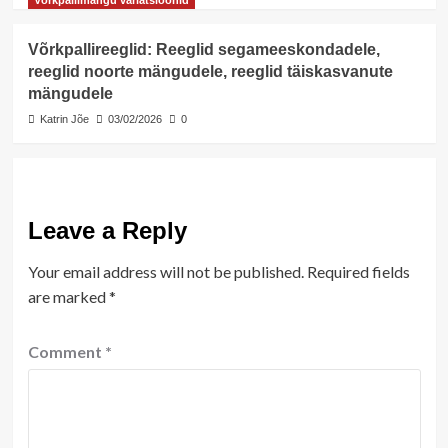
Võrkpallireeglid: Reeglid segameeskondadele,
reeglid noorte mängudele, reeglid täiskasvanute
mängudele
Katrin Jõe
03/02/2026
0
Leave a Reply
Your email address will not be published.
Required fields
are marked
*
Comment
*