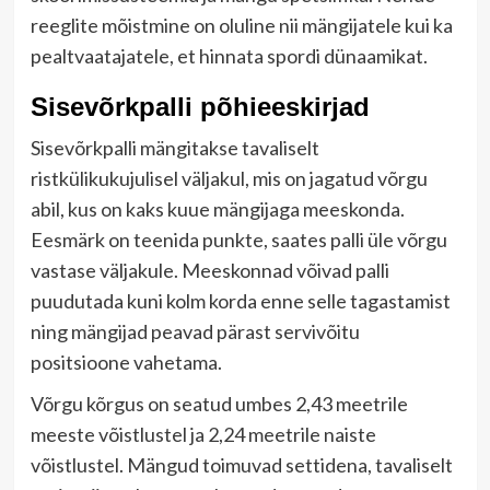
reeglite mõistmine on oluline nii mängijatele kui ka
pealtvaatajatele, et hinnata spordi dünaamikat.
Sisevõrkpalli põhieeskirjad
Sisevõrkpalli mängitakse tavaliselt
ristkülikukujulisel väljakul, mis on jagatud võrgu
abil, kus on kaks kuue mängijaga meeskonda.
Eesmärk on teenida punkte, saates palli üle võrgu
vastase väljakule. Meeskonnad võivad palli
puudutada kuni kolm korda enne selle tagastamist
ning mängijad peavad pärast servivõitu
positsioone vahetama.
Võrgu kõrgus on seatud umbes 2,43 meetrile
meeste võistlustel ja 2,24 meetrile naiste
võistlustel. Mängud toimuvad settidena, tavaliselt