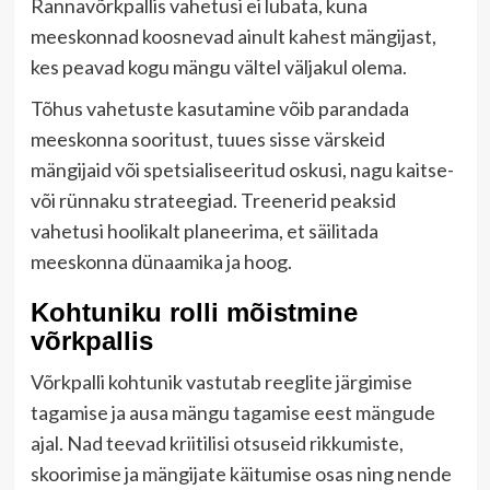
Rannavõrkpallis vahetusi ei lubata, kuna
meeskonnad koosnevad ainult kahest mängijast,
kes peavad kogu mängu vältel väljakul olema.
Tõhus vahetuste kasutamine võib parandada
meeskonna sooritust, tuues sisse värskeid
mängijaid või spetsialiseeritud oskusi, nagu kaitse-
või rünnaku strateegiad. Treenerid peaksid
vahetusi hoolikalt planeerima, et säilitada
meeskonna dünaamika ja hoog.
Kohtuniku rolli mõistmine
võrkpallis
Võrkpalli kohtunik vastutab reeglite järgimise
tagamise ja ausa mängu tagamise eest mängude
ajal. Nad teevad kriitilisi otsuseid rikkumiste,
skoorimise ja mängijate käitumise osas ning nende