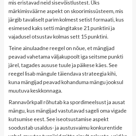
mis eristavad neid sisevõistlustest. Üks
märkimisväärne aspekt on skoorimissüsteem, mis
järgib tavaliselt parim kolmest setist formaati, kus
esimesed kaks setti mängitakse 21 punktini ja
vajadusel otsustav kolmas sett 15 punktini.
Teine ainulaadne reegel on nõue, et mängijad
peavad vahetama väljakupoolt iga seitsme punkti
järel, tagades aususe tuule ja päikese käes. See
reegel lisab mängule täiendava strateegia kihi,
kuna mängijad peavad kohanduma mängu jooksul
muutuva keskkonnaga.
Rannavõrkpall rõhutab ka spordimeelsust ja ausat
mängu, kus mängijad vastutavad sageli oma vigade
kutsumise eest. See iseotsustamise aspekt
soodustab usaldus- ja austusvaimu konkurentide