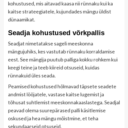
kohustused, mis aitavad kaasa nii rünnaku kui ka
kaitse strateegiatele, kujundades mängu üldist
dünaamikat.
Seadja kohustused võrkpallis
Seadjat nimetatakse sageli meeskonna
mängujuhiks, kes vastutab rünnaku korraldamise
eest. See mängija puutub palliga kokku rohkem kui
keegi teine ja teeb kiireid otsuseid, kuidas
rünnakuid üles seada.
Peamised kohustused hõlmavad täpsete seadete
andmist lööjatele, vastase kaitse lugemist ja
tõhusat suhtlemist meeskonnakaaslastega. Seadjal
peavad olema suurepärased palli käsitlemise
oskused ja hea mängu mõistmine, et teha
sekundaarseid otsuseid.