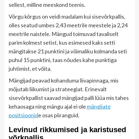
sellest, milline meeskond teenis.
Võrgu kõrgus on veidi madalam kui sisevõrkpallis,
olles seatud umbes 2,43 meetrile meestele ja 2,24
meetrile naistele. Mängud toimuvad tavaliselt
parim kolmest setist, kus esimesed kaks setti
mängitakse 21 punktini ja võimaliku kolmanda seti
puhul 15 punktini, taas nõudes kahe punktiga
juhtimist, et võita.
Mängijad peavad kohanduma liivapinnaga, mis
mõjutab liikumist ja strateegiat. Erinevalt
sisevõrkpallist saavad mängijad palli lüüa mis tahes
kehaosaga ning mängu ajal ei ole
mängijate
positsioonid
e osas piiranguid.
Levinud rikkumised ja karistused
võrkpallis