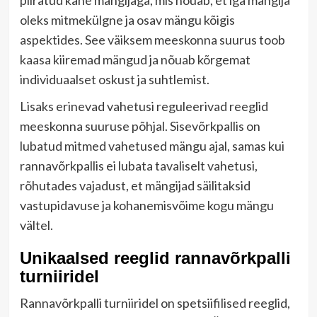
piiratud kahe mängijaga, mis nõuab, et iga mängija
oleks mitmekülgne ja osav mängu kõigis
aspektides. See väiksem meeskonna suurus toob
kaasa kiiremad mängud ja nõuab kõrgemat
individuaalset oskust ja suhtlemist.
Lisaks erinevad vahetusi reguleerivad reeglid
meeskonna suuruse põhjal. Sisevõrkpallis on
lubatud mitmed vahetused mängu ajal, samas kui
rannavõrkpallis ei lubata tavaliselt vahetusi,
rõhutades vajadust, et mängijad säilitaksid
vastupidavuse ja kohanemisvõime kogu mängu
vältel.
Unikaalsed reeglid rannavõrkpalli
turniiridel
Rannavõrkpalli turniiridel on spetsiifilised reeglid,