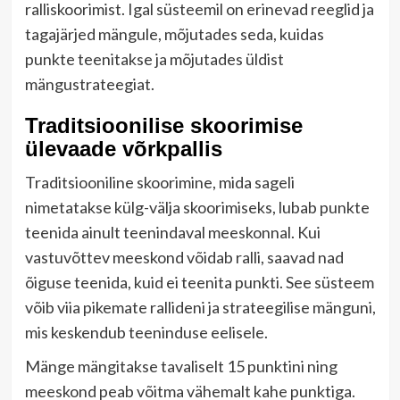
ralliskoorimist. Igal süsteemil on erinevad reeglid ja
tagajärjed mängule, mõjutades seda, kuidas
punkte teenitakse ja mõjutades üldist
mängustrateegiat.
Traditsioonilise skoorimise
ülevaade võrkpallis
Traditsiooniline skoorimine, mida sageli
nimetatakse külg-välja skoorimiseks, lubab punkte
teenida ainult teenindaval meeskonnal. Kui
vastuvõttev meeskond võidab ralli, saavad nad
õiguse teenida, kuid ei teenita punkti. See süsteem
võib viia pikemate rallideni ja strateegilise mänguni,
mis keskendub teeninduse eelisele.
Mänge mängitakse tavaliselt 15 punktini ning
meeskond peab võitma vähemalt kahe punktiga.