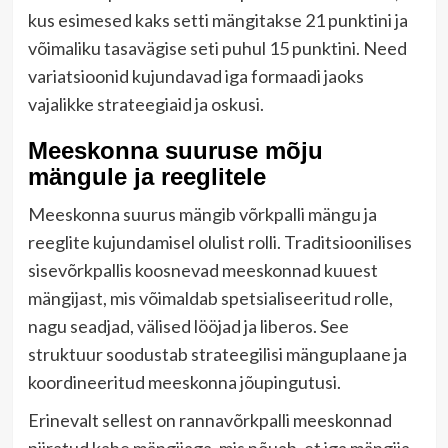
kus esimesed kaks setti mängitakse 21 punktini ja
võimaliku tasavägise seti puhul 15 punktini. Need
variatsioonid kujundavad iga formaadi jaoks
vajalikke strateegiaid ja oskusi.
Meeskonna suuruse mõju
mängule ja reeglitele
Meeskonna suurus mängib võrkpalli mängu ja
reeglite kujundamisel olulist rolli. Traditsioonilises
sisevõrkpallis koosnevad meeskonnad kuuest
mängijast, mis võimaldab spetsialiseeritud rolle,
nagu seadjad, välised lööjad ja liberos. See
struktuur soodustab strateegilisi mänguplaane ja
koordineeritud meeskonna jõupingutusi.
Erinevalt sellest on rannavõrkpalli meeskonnad