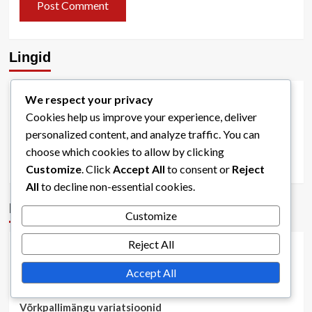
Lingid
We respect your privacy
Teave
Cookies help us improve your experience, deliver
Blogi arhiiv
personalized content, and analyze traffic. You can
choose which cookies to allow by clicking
Võta meiega ühendust
Customize
. Click
Accept All
to consent or
Reject
All
to decline non-essential cookies.
Kategooriad
Customize
Reject All
Ametlikud võrkpallireeglid
Accept All
Võrkpalli skoorimissüsteemid
Võrkpallimängu variatsioonid