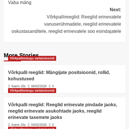
Vaba mäng
Next:
Võrkpallireeglid: Reeglid erinevatele
vanuserühmadele, reeglid erinevatele
oskustasanditele, reeglid erinevatele soo esindajatele
More Stories
Võrkpallimängu variatsioonid
Võrkpalli reeglid: Mängijate positsioonid, rollid,
kohustused
Katrin Jõe
06/02/2026
0
Võrkpallimängu variatsioonid
Võrkpalli reeglid: Reeglid erinevate pindade jaoks,
reeglid erinevate asukohtade jaoks, reeglid
erinevate tasemete jaoks
Katrin Jõe
04/02/2026
0
Võrkpallimängu variatsioonid