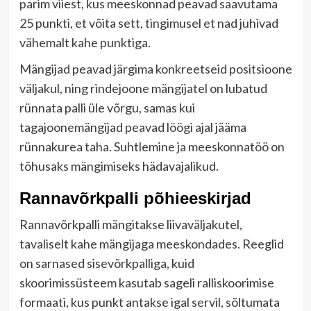
parim viiest, kus meeskonnad peavad saavutama
25 punkti, et võita sett, tingimusel et nad juhivad
vähemalt kahe punktiga.
Mängijad peavad järgima konkreetseid positsioone
väljakul, ning rindejoone mängijatel on lubatud
rünnata palli üle võrgu, samas kui
tagajoonemängijad peavad löögi ajal jääma
rünnakurea taha. Suhtlemine ja meeskonnatöö on
tõhusaks mängimiseks hädavajalikud.
Rannavõrkpalli põhieeskirjad
Rannavõrkpalli mängitakse liivaväljakutel,
tavaliselt kahe mängijaga meeskondades. Reeglid
on sarnased sisevõrkpalliga, kuid
skoorimissüsteem kasutab sageli ralliskoorimise
formaati, kus punkt antakse igal servil, sõltumata