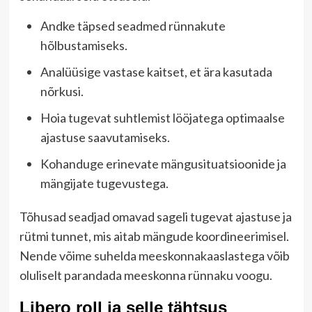
Andke täpsed seadmed rünnakute
hõlbustamiseks.
Analüüsige vastase kaitset, et ära kasutada
nõrkusi.
Hoia tugevat suhtlemist lööjatega optimaalse
ajastuse saavutamiseks.
Kohanduge erinevate mängusituatsioonide ja
mängijate tugevustega.
Tõhusad seadjad omavad sageli tugevat ajastuse ja
rütmi tunnet, mis aitab mängude koordineerimisel.
Nende võime suhelda meeskonnakaaslastega võib
oluliselt parandada meeskonna rünnaku voogu.
Libero roll ja selle tähtsus